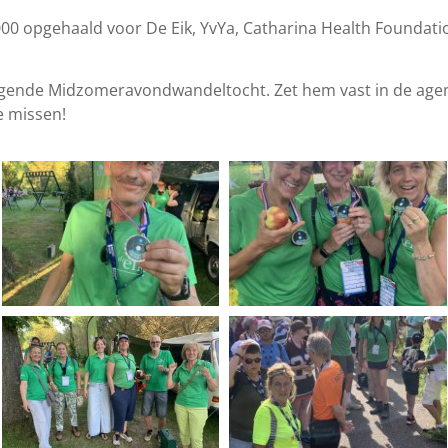
00 opgehaald voor De Eik, YvYa, Catharina Health Foundat
 volgende Midzomeravondwandeltocht. Zet hem vast in de age
e missen!