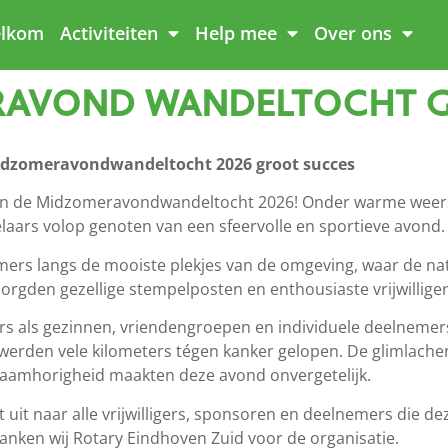
lkom
Activiteiten
Help mee
Over ons
ERAVOND WANDELTOCHT 
idzomeravondwandeltocht 2026 groot succes
 van de Midzomeravondwandeltocht 2026! Onder warme we
ars volop genoten van een sfeervolle en sportieve avond.
ers langs de mooiste plekjes van de omgeving, waar de natu
den gezellige stempelposten en enthousiaste vrijwilligers
rs als gezinnen, vriendengroepen en individuele deelneme
erden vele kilometers tégen kanker gelopen. De glimlachen 
aamhorigheid maakten deze avond onvergetelijk.
 uit naar alle vrijwilligers, sponsoren en deelnemers die de
anken wij Rotary Eindhoven Zuid voor de organisatie.