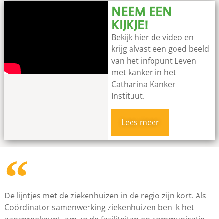
NEEM EEN
KIJKJE!
Bekijk hier de video en
krijg alvast een goed beeld
van het infopunt Leven
met kanker in het
Catharina Kanker
Instituut.
Lees meer
De lijntjes met de ziekenhuizen in de regio zijn kort. Als
Coördinator samenwerking ziekenhuizen ben ik het