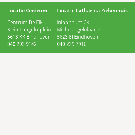
Locatie Centrum
Locatie Catharina Ziekenhuis
Centrum De Eik
Inlooppunt CKI
Klein Tongelreplein
Michelangelolaan 2
5613 KK Eindhoven
5623 EJ Eindhoven
040 293 9142
040 239 7916
Privacy & AVG spelregels
vrijwilligers portaal
Supportpunt
Ontwikkeling website:
in
samenwerking met Centrum De Eik