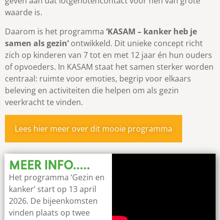
geven aan dat lotgenotencontact voor hen van grote
waarde is.
Daarom is het programma
‘KASAM – kanker heb je
samen als gezin’
ontwikkeld. Dit unieke concept richt
zich op kinderen van 7 tot en met 12 jaar én hun ouders
of opvoeders. In KASAM staat het samen sterker worden
centraal: ruimte voor emoties, begrip voor elkaars
beleving en activiteiten die helpen om als gezin
veerkracht te vinden.
Lees hier meer over dit mooie programma
MEER INFO.....
Het programma ‘Gezin en
kanker’ start op 13 april
2026. De bijeenkomsten
vinden plaats op twee