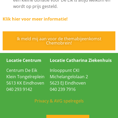
een kleine donatie voor De Eik is altijd welkom en
wordt op prijs gesteld.
Klik hier
voor meer informatie!
Ik meld mij aan voor de themabijeenkomst
Chemobrein!
Locatie Centrum
Locatie Catharina Ziekenhuis
Centrum De Eik
Inlooppunt CKI
Klein Tongelreplein
Michelangelolaan 2
5613 KK Eindhoven
5623 EJ Eindhoven
040 293 9142
040 239 7916
Privacy & AVG spelregels