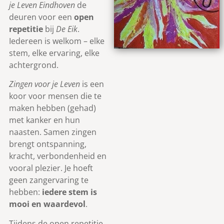
je Leven Eindhoven
de
deuren voor een
open
repetitie
bij
De Eik
.
Iedereen is welkom – elke
stem, elke ervaring, elke
achtergrond.
Zingen voor je Leven
is een
koor voor mensen die te
maken hebben (gehad)
met kanker en hun
naasten. Samen zingen
brengt ontspanning,
kracht, verbondenheid en
vooral plezier. Je hoeft
geen zangervaring te
hebben:
iedere stem is
mooi en waardevol
.
Tijdens de open repetitie