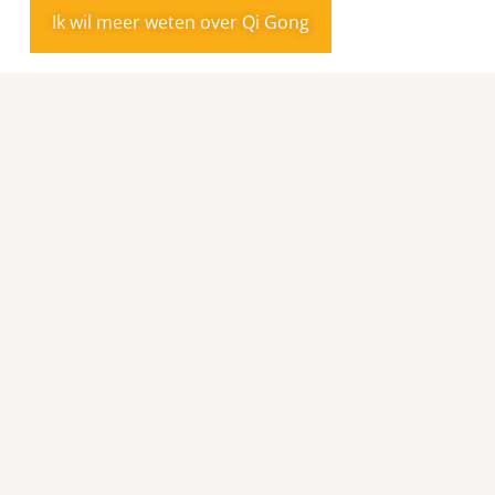
Ik wil meer weten over Qi Gong
VERTRAGEN IN DE NATUUR;
MEDITATIEF WANDELEN
De natuur is een prachtige spiegel voor waar je op dit
moment staat en hoe je jouw levenspad bewandelt.
Het geeft inzicht, rust en ruimte.
In de workshop
‘Vertragen in de natuur’
gaan we
meditatief wandelen. In stilte en in een sterk vertraagd
tempo word je begeleid om met aandacht bij jezelf; je
lichaam en je ‘binnenwereld’ te zijn om vandaaruit
contact te maken met de omgeving waarin je je
bevindt. Dit doe je met behulp van mindfulness
opdrachtjes gericht op je zintuigen. In het tweede deel
gaan we een oefening doen waarin we gebruik maken
van de spiegels uit de natuur.